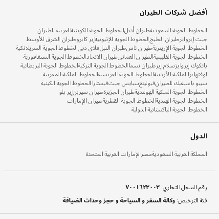
أفضل شركات الطيران
الخطوط الجوية السعودية
طيران أديل
الخطوط الجوية الكويتية
العربية للطيران
جيت إيروايز
طيران الخليج
الخطوط الجوية الإثيوبية
إير كايرو
طيران الشرق الأوسط
الخطوط الجوية الإريترية
طيران ناس
طيران النيل
فلاي دبي
الخطوط الجوية السريلانكية
الخطوط الجوية الفلبينية
الطيران العماني
طيران الاتحاد
الخطوط الجوية السنغافورية
بانكوك إيروايز
سلام إير
طيران نسما
الخطوط الجوية التركية
الخطوط الجوية البريطانية
لوفتهانزا
الملكية الأردنية
الخطوط الجوية الفرنسية
الخطوط الملكية المغربية
سيبو باسيفيك للطيران
فيولينغ
سبايس جيت
فيستارا
الخطوط الجوية الكينية
الخطوط الجوية الملكية الهولندية
طيران الجزيرة
طيران سيرين
إير بلو
الخطوط الجوية الهندية
الخطوط الجوية القطرية
طيران الإمارات
الخطوط الجوية الباكستانية الدولية
الدول
المملكة العربية السعودية
مصر
الإمارات العربية المتحدة
رقم السجل التجاري
:
٧٠٠١٦٢٣٠٠٣
فئة الترخيص
:
وكالة السفر و السياحة و حجز وحدات الضيافة