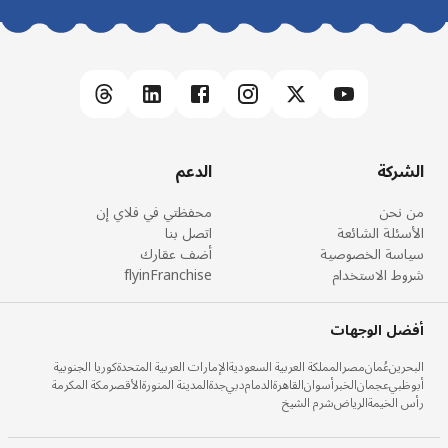
الشركة
الدعم
من نحن
محفظتي في فلاي إن
الأسئلة الشائعة
اتصل بنا
سياسة الخصوصية
أضف عقارك
شروط الاستخدام
flyinFranchise
أفضل الوجهات
البحرين
عُمان
مصر
المملكة العربية السعودية
الإمارات العربية المتحدة
كوريا الجنوبية
أبوظبي
عجمان
الخبر
أسوان
القاهرة
الدمام
دبي
جدة
المدينة المنورة
الأقصر
مكة المكرمة
رأس الخيمة
الرياض
شرم الشيخ