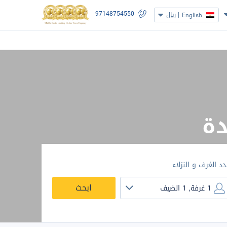
97148754550
|
ريال
English
دة
دد الغرف و النزلاء