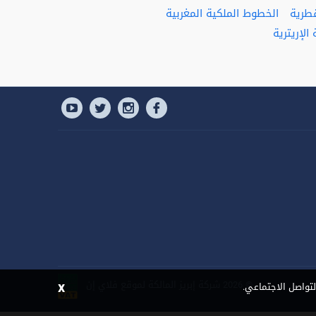
قطرية
الخطوط الملكية المغربية
الإريترية
x
©
2026 شركة إبريز المالكة لموقع فلاي إن
لتواصل الاجتماعي.