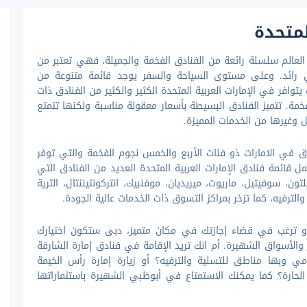
لمتحدة
اء العالم سلسلة رائعة من الفنادق الفخمة والجميلة، فهي تعتبر من
 رائد. وعلى مستوى السياحة والسفر يوجد قائمة متنوعة من
توافر في الإمارات العربية المتحدة الكثير والكثير من الفنادق ذات
فخمة. تتميز الفنادق البسيطة بأسعار معقولة مناسبة ولكنها تتمتع
 وغيرها من الخدمات المميزة.
في الامارات ذو فئات الأربع والخمس نجوم الفخمة والتي توفر
قائمة فنادق الإمارات العربية المتحدة العديد من الفنادق التي
، سوفيتيل، ماريوت، ميريديان، موفنبيك، انتركونتيننتال، الثرية
لترفيه، كما تزخر بمراكز التسوق ذات الخدمات عالية الجودة.
و ترغب في قضاء إجازتك في مكان متميز، دبى ستكون اختيارك
ر والأسواق الشهيرة. أم انك تريد الإقامة في فنادق إمارة الشارقة
ي وبها مناطق للتسلية والترفيه؟ أو زيارة إمارة رأس الخيمة
 الحارة؟ كما يمكنك الاستمتاع في أبوظبي الشهيرة باستثماراتها