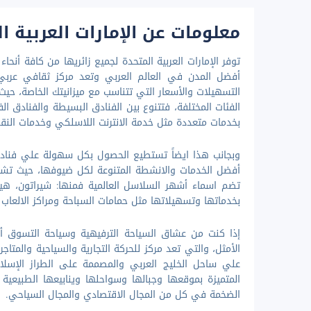
معلومات عن الإمارات العربية ا
توفر الإمارات العربية المتحدة لجميع زائريها من كافة أنح
أفضل المدن في العالم العربي وتعد مركز ثقافي عربي
التسهيلات والأسعار التي تتناسب مع ميزانيتك الخاصة، حيث ي
الفئات المختلفة، فتتنوع بين الفنادق البسيطة والفنادق ال
بخدمات متعددة مثل خدمة الانترنت اللاسلكي وخدمات النقل
وبجانب هذا ايضاً تستطيع الحصول بكل سهولة علي فنادق 
أفضل الخدمات والانشطة المتنوعة لكل ضيوفها، حيث تشمل 
تضم اسماء أشهر السلاسل العالمية فمنها: شيراتون، هيلتون
بخدماتها وتسهيلاتها مثل حمامات السباحة ومراكز الالعاب وا
إذا كنت من عشاق السياحة الترفيهية وسياحة التسوق أ
الأمثل، والتي تعد مركز للحركة التجارية والسياحية والمتاج
علي ساحل الخليج العربي والمصممة على الطراز الإسلام
المتميزة بموقعها وجبالها وسواحلها وينابيعها الطبيعية
الضخمة في كل من المجال الاقتصادي والمجال السياحي.