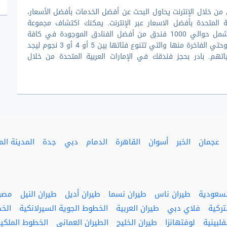
 من خلال الإنترنت يحاول البحث عن أفضل الخدمات بأفضل الأسعار،
 المتحدة بأفضل الاسعار عبر الإنترنت. يمكنك اكتشاف مجموعة
Flyin.com للفنادق في الإمارات العربية المتحدة والتي تشمل حوالي 1000 فندق من أفضل الفنادق الموجودة في كافة
أنحاء الإمارات العربية المتحدة، ابتداء من الفنادق البسيطة وحتي الفاخرة منها والتي تتنوع فئاتها بين 5 أو 4 أو 3 نجوم ليجد
نياتهم. بادر بحجز فندقك في الإمارات العربية المتحدة من خلال
عجمان
الخبر
أسوان
القاهرة
الدمام
دبي
جدة
المدينة الم
لسعودية
طيران ناس
طيران نسما
طيران أديل
طيران النيل
مصر 
تركية
فلاي دبي
طيران العربية
الخطوط الجوية السيرلانكية
الخ
لبينية
لوفتهانزا
طيران الخليج
الطيران العماني
الخطوط الملكية 