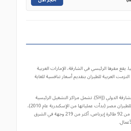
احجز الآن
يقع مقرها الرئيسي في الشارقة، الإمارات العربية
التزمت العربية للطيران بتقديم أسعار تنافسية للغاية
تعتمد العربية للطيران نموذجًا قويًا متعدد المحاور، وتوسع نطاق وصولها بشكل استراتيجي إلى ما وراء قاعدتها الرئيسية في مطار الشارقة الدولي (SHJ). تشمل مراكز التشغيل الرئيسية
مطار رأس الخيمة الدولي، بالإضافة إلى مشاريع دولية مثل العربية للطيران المغرب (أطلقت في الدار البيضاء عام 2009)، والعربية للطيران مصر (بدأت عملياتها من الإسكندرية عام 2010)،
والعربية للطيران أبوظبي (مشروع مشترك عام 2020 مع الاتحاد للطيران). تربط هذه الشبكة الواسعة، التي تضم أسطولًا حديثًا مكونًا من 92 طائرة إيرباص، أكثر من 219 وجهة في الشرق
أعمال.