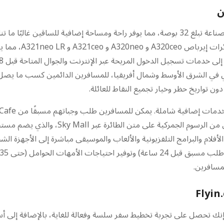
ن
تتميز العربية للطيران بمساحة مقعد اقتصادي رائدة في الصناعة تبلغ 32 بوصة، مما يوفر راحة و
أسطولًا حديثًا ومو
ن تواريخ حظر وخيار تجميع النقاط للعائلة.
الساخنة واللفائف والوجبات الخفيفة. يتوفر الت
 الطائرة الأفلام والبرامج التلفزيونية والألعاب والموسيقى مباشرة إلى الأ
ا تختار حجز رحلات العربية للطيران عبر Flyin.com، فإنك تحصل على تجربة تخطيط سفر سلسة وفعالة