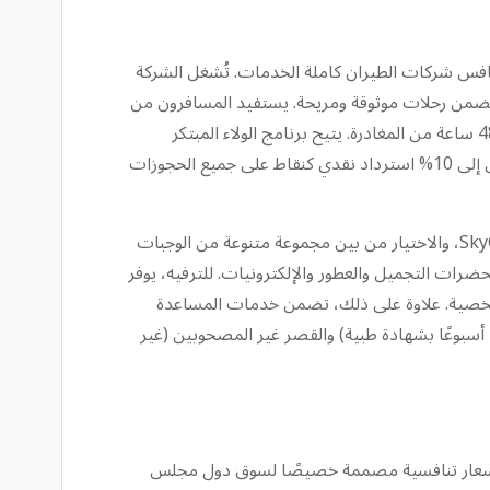
مساحة إضافية للساقين غالبًا ما تنافس شركات الطيران كاملة الخدمات. تُشغل الشركة
فرًا للوقود، يتكون بشكل أساسي من طائرات إيرباص A320ceo و A320neo و A321ceo و A321neo LR، مما يضمن رحلات موثوقة ومريحة. يستفيد المسافرون من
مجموعة واسعة من خيارات الحجز والدفع المرنة، بالإضافة إلى خدمات تسجيل الدخول المريحة عبر الإنترنت والجوال المتاحة قبل 48 ساعة من المغادرة. يتيح برنامج الولاء المبتكر
AirRewards، وهو أول برنامج ولاء لشركة طيران اقتصادي في الشرق الأوسط وشمال أفريقيا، للمسافرين الدائمين كسب ما يصل إلى 10% استرداد نقدي كنقاط على جميع الحجوزات
لتخصيص تجربة السفر بشكل أكبر، تقدم العربية للطيران خدمات إضافية شاملة. يمكن للمسافرين طلب وجباتهم مسبقًا من SkyCafe، والاختيار من بين مجموعة متنوعة من الوجبات
سوق المعفى من الرسوم الجمركية على متن الطائرة عبر Sky Mall، والذي يضم مستحضرات التجميل والعطور والإلكترونيات. للترفيه، يوفر
جهزة الشخصية. علاوة على ذلك، تضمن خدمات المساعدة
الخاصة، بما في ذلك دعم الكراسي المتحركة المجاني (مع طلب مسبق قبل 24 ساعة) وتوفير احتياجات الأمهات الحوامل (حتى 35 أسبوعًا بشهادة طبية) والقصر غير المصحوبين (غير
 للغاية، بالإضافة إلى أسعار تنافسية مصممة خصيصًا لسوق دول مجلس