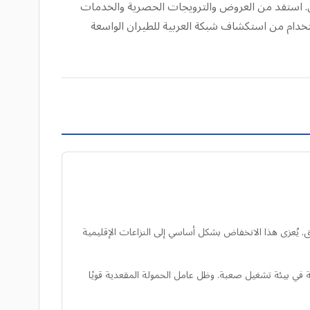
قل. استفد من العروض والترويجات الحصرية والخدمات
استخدام من استكشاف شبكة العربية للطيران الواسعة
هم إماراتي للربع الأول من عام 2026، مسجلة انخفاضًا بنسبة 22% مقارنة بالعام السابق. يُعزى هذا الانخفاض بشكل أساسي إلى النزاعات الإقليمية
ت، لتصل إلى 1.8 مليار درهم إماراتي، مما يدل على المرونة في بيئة تشغيل صعبة. وظل عامل الحمولة المقعدية قويًا