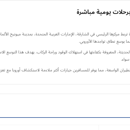
برحلات يومية مباشرة
بط مركزها الرئيسي في الشارقة، الإمارات العربية المتحدة، بمدينة ميونيخ الألما
ما يوسع نطاق تواجدها الأوروبي.
شغل الرحلات اليومية باستخدام طائرات إيرباص A320neo الحديثة، المعروفة بكفاءتها في استهلاك الوقود وراحة الركاب.
سواء.
طيران الواسعة، مما يوفر للمسافرين خيارات أكثر ملاءمة لاستكشاف أوروبا مع تعزي