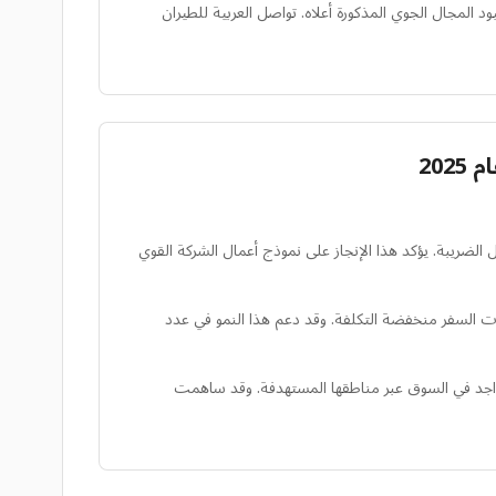
فيذها بسبب قيود المجال الجوي المذكورة أعلاه. تواصل العربية للطيران
ها على الإطلاق للعام الكامل 2025، مسجلة زيادة ملحوظة بنسبة 14% في صافي الربح قبل الضريبة. يؤكد هذا الإنجاز على نموذج أعمال الشركة القوي
الطلب الكبير على خيارات السفر منخفضة التكلفة. وقد دعم هذا النمو في عدد
ارًا جديدًا إلى شبكة العربية للطيران العالمية طوال عام 2025، مما عزز الاتصال والتواجد في السوق عبر مناطقها المستهدفة. وقد ساهمت