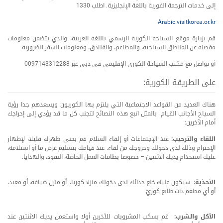
إلى خدمات الترجمة الفوریة باللغة الإنجلیزیة. اطلب 1330
Arabic.visitkorea.or.kr
قم بزیارة موقع السیاحة الكورية الرسمي باللغة العربیة، والذي یتضمن معلومات
مفصلة عن المناطق السياحية، والمطاعم، والفنادق، ومعلومات السفر الضروریة.
أو تواصل مع مكتب السياحة الكوري الإقليمي في دبي عبر 0097143312288
على الطريقة الكورية:
هناك العديد من القواعد الاجتماعية التي يلتزم بها الكوريون ويسعدهم جدا رؤية
السياح الأجانب القيام بالمثل اتبع هذه النصائح لتجنب كل ما قد يؤدي إلى إحراجك
أمام الآخرين:
اللقاء والترحيب:
عند الإجتماعات أو إلقاء السلام قم بحني ظهرك قليلا، لإظهار
الإحترام وذلك لدى دخولك وخروجك من لقاء. عند قيامك بتسليم غرض ما أو استلامه،
عليك استخدام يديك الاثنتين – خصوصا بطاقات العمل الخاصة، النقود، والهدايا.
الأحذية:
سيكون عليك خلع حذائك لدى دخولك منزلا كوريا، أو منزل ضيافة، أو معبد،
أو أي مطعم ذات طابع كوريّ.
الأكل والشرب:
قم بسكب المشروبات للآخرين أولا واستعمل یدیك الاثنتین عند