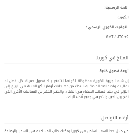
اللغة الرسمية:
الكوریة
التوقیت الكوري الرسمي :
GMT / UTC +9
المناخ في كوريا:
أربعة فصول خلابة
إن شبه الجزيرة الكورية محظوظة لكونها تتتمتع بـ 4 فصول جميلة. كل فصل له
تقاليده واحتفالاته الخاصة به، ابتداءً من مهرجانات أزهار الكرز الفاتنة في الربيع إلى
التزلج في بلاد العجائب البيضاء في الشتاء، والكثير الكثير من الفعاليات الأخرى التي
تقع بين الحين والآخر في جميع أنحاء البلاد.
أرقام التواصل:
من خلال خط السفر الساخن في كوریا یمكنك طلب المساعدة في السفر، بالإضافة