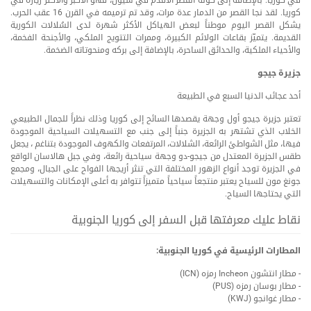
في كوريا. بالإضافة إلى كونه القصر الأقدم في سيول، فهو الأكبر والأكثر زيارة في
كوريا. لقد نجا القصر من الدمار عدة مرات، وقد تم ترميمه في القرن 16 عقب الحرب.
يشكل القصر اليوم موطناً لبعض الهياكل الأكثر شهرة لدى السُلالات الكورية
القديمة. يتميّز بقاعات الولائم الكبيرة، وممرات التتويج الملكي، والأجنحة الفخمة،
والأحياء الملكية، والحدائق الساحرة، بالإضافة إلى بركه ومنحوتاته الضخمة.
جزيرة جيجو
أحد عجائب الدنيا السبع في الطبيعة
تعتبر جزيرة جيجو أول وجهة يقصدها السائح إلى كوريا وذلك نظراً للجمال الطبيعي
الخلاب الذي تشتهر به الجزيرة جنباً إلى جنب مع التسهيلات السياحية الموجودة
فيها، مثل الشواطئ الرائعة، الشلالات، المرتفعات والكهوف الموجودة بتناغم ، يجعل
طقس الجزيرة المعتدل من جيجو-دو وجهة سياحية رائعة، وفي جبل هالاسان الواقع
في الجزيرة توجد أنواع الزهور المختلفة التي تنثر أريجها الفواح على الجبال، ومجمع
جونغ مون للسياح يعتبر منتجعاً سياحياً متميزاً تتوافر به أعلى الإمكانات والتسهيلات
التي يحتاجها السياح.
نقاط عليك معرفتها قبل السفر إلى كوريا الجنوبية
المطارات الرئيسية في كوريا الجنوبية:
- مطار انتشون Incheon رمزه (ICN)
- مطار بوسان رمزه (PUS)
- مطار غوانجو (KWJ)