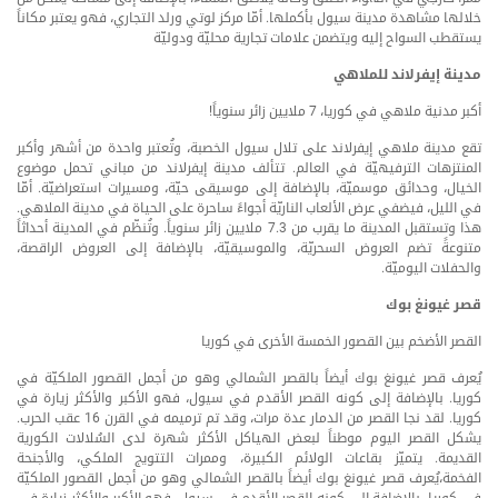
خلالها مشاهدة مدينة سيول بأكملها. أمّا مركز لوتي ورلد التجاري، فهو يعتبر مكاناً
يستقطب السواح إليه ويتضمن علامات تجارية محليّة ودوليّة
مدينة إيفرلاند للملاهي
أكبر مدنية ملاهي في كوريا، 7 ملايين زائر سنوياً!
تقع مدينة ملاهي إيفرلاند على تلال سيول الخصبة، وتُعتبر واحدة من أشهر وأكبر
المنتزهات الترفيهيّة في العالم. تتألف مدينة إيفرلاند من مباني تحمل موضوع
الخيال، وحدائق موسميّة، بالإضافة إلى موسيقى حيّة، ومسيرات استعراضيّة. أمّا
في الليل، فيضفي عرض الألعاب الناريّة أجواءً ساحرة على الحياة في مدينة الملاهي.
هذا وتستقبل المدينة ما يقرب من 7.3 ملايين زائر سنوياً. وتُنظّم في المدينة أحداثاً
متنوعةً تضم العروض السحريّة، والموسيقيّة، بالإضافة إلى العروض الراقصة،
والحفلات اليوميّة.
قصر غيونغ بوك
القصر الأضخم بين القصور الخمسة الأخرى في كوريا
يُعرف قصر غيونغ بوك أيضاً بالقصر الشمالي وهو من أجمل القصور الملكيّة في
كوريا. بالإضافة إلى كونه القصر الأقدم في سيول، فهو الأكبر والأكثر زيارة في
كوريا. لقد نجا القصر من الدمار عدة مرات، وقد تم ترميمه في القرن 16 عقب الحرب.
يشكل القصر اليوم موطناً لبعض الهياكل الأكثر شهرة لدى السُلالات الكورية
القديمة. يتميّز بقاعات الولائم الكبيرة، وممرات التتويج الملكي، والأجنحة
الفخمة،يُعرف قصر غيونغ بوك أيضاً بالقصر الشمالي وهو من أجمل القصور الملكيّة