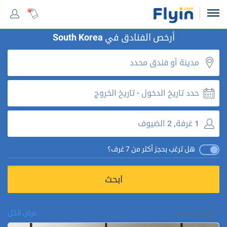
أرخص الفنادق في
South Korea
حدد تاريخ الدخول - تاريخ الخروج
1 غرفة, 2 الضيوف
هل ترغب بحجز أكثر من 7 غرف؟
ابحث
عروض خاصة
عرض الكل