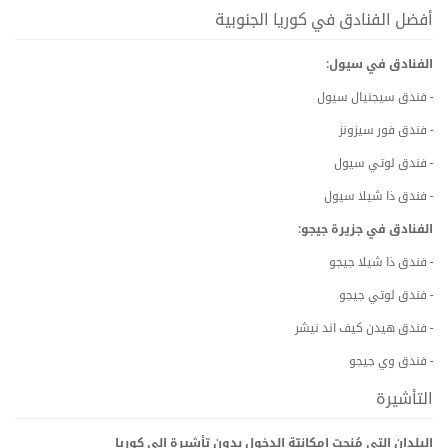
أفضل الفنادق في كوريا الجنوبية
الفنادق في سيول:
- فندق سيجنيال سيول
- فندق فور سيزونز
- فندق لوتي سيول
- فندق ذا شيلا سيول
الفنادق في جزيرة جيجو:
- فندق ذا شيلا جيجو
- فندق لوتي جيجو
- فندق هيدن كيف اند نيشر
- فندق وي جيجو
التأشیرة
البلدان التي مُنحت إمكانیّة الدخول بدون تأشیرة إلى كوریا