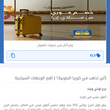
وفر أكثر على حجوزات الطيران
FLY
(أين تذهب في كوريا الجنوبية؟ ( أهم الوجهات السياحية
برج لوتي ورلد
أطول مبنى في كوريا.
يبلغ طول البرج حوالى 555 مترا، وهو خامس أطول مبنى في العالم. يتمضن البرج
ممرا خارجي في الهواء الطلق وكأنّه يلاصق السماء، بالإضافة إلى مساحة يمكن من