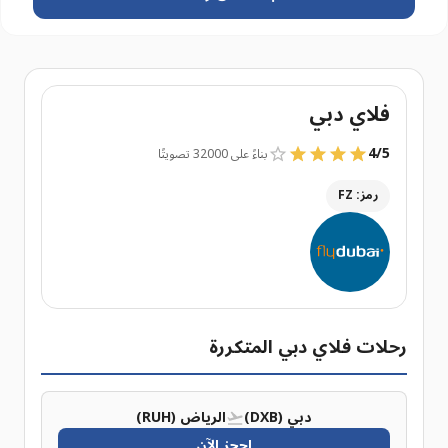
فلاي دبي
4
/
5
بناءً على 32000 تصويتًا
رمز: FZ
رحلات فلاي دبي المتكررة
دبي (DXB)
الرياض (RUH)
احجز الآن