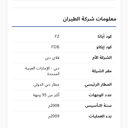
معلومات شركة الطيران
كود أياتا
FZ
كود إيكاو
FDB
الشركة الأم
فلاي دبي
دبي - الإمارات العربية
مقر الشركة
المتحدة
المطار الرئيسي
مطار دبي الدولي
عدد الوجهات
أكثر من 95 وجهة
سنة التأسيس
2008م
بدء العمليات
2009م