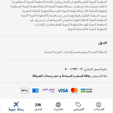
الخطوط الجوية الفلبينية
الطيران العماني
طيران الاتحاد
الخطوط الجوية السنغافورية
بانكوك إيروايز
سلام إير
طيران نسما
الخطوط الجوية التركية
الخطوط الجوية البريطانية
لوفتهانزا
الملكية الأردنية
الخطوط الجوية الفرنسية
الخطوط الملكية المغربية
سيبو باسيفيك للطيران
فيولينغ
سبايس جيت
فيستارا
الخطوط الجوية الكينية
الخطوط الجوية الملكية الهولندية
طيران الجزيرة
طيران سيرين
إير بلو
الخطوط الجوية الهندية
الخطوط الجوية القطرية
طيران الإمارات
الخطوط الجوية الباكستانية الدولية
الدول
المملكة العربية السعودية
مصر
الإمارات العربية المتحدة
رقم السجل التجاري
:
٧٠٠١٦٢٣٠٠٣
فئة الترخيص
:
وكالة السفر و السياحة و حجز وحدات الضيافة
رحلة جوية
الحساب
العروض
تأشيرة
فندق