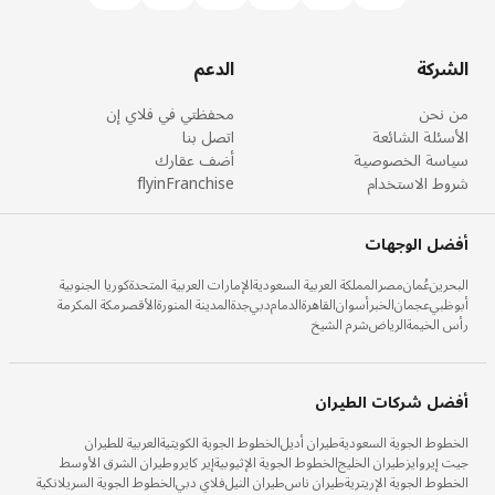
الشركة
الدعم
من نحن
محفظتي في فلاي إن
الأسئلة الشائعة
اتصل بنا
سياسة الخصوصية
أضف عقارك
شروط الاستخدام
flyinFranchise
أفضل الوجهات
البحرين
عُمان
مصر
المملكة العربية السعودية
الإمارات العربية المتحدة
كوريا الجنوبية
أبوظبي
عجمان
الخبر
أسوان
القاهرة
الدمام
دبي
جدة
المدينة المنورة
الأقصر
مكة المكرمة
رأس الخيمة
الرياض
شرم الشيخ
أفضل شركات الطيران
الخطوط الجوية السعودية
طيران أديل
الخطوط الجوية الكويتية
العربية للطيران
جيت إيروايز
طيران الخليج
الخطوط الجوية الإثيوبية
إير كايرو
طيران الشرق الأوسط
الخطوط الجوية الإريترية
طيران ناس
طيران النيل
فلاي دبي
الخطوط الجوية السريلانكية