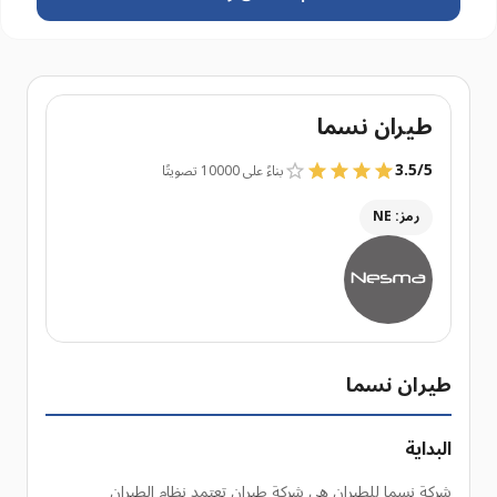
طيران نسما
3.5
/
5
بناءً على 10000 تصويتًا
رمز: NE
طيران نسما
البداية
شركة نسما للطيران هي شركة طيران تعتمد نظام الطيران