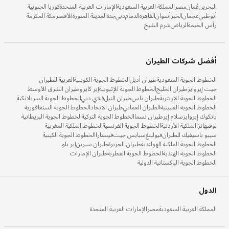
البحرين
عُمان
مصر
المملكة العربية السعودية
الإمارات العربية المتحدة
كوريا الجنوبية
أبوظبي
عجمان
الخبر
أسوان
القاهرة
الدمام
دبي
جدة
المدينة المنورة
الأقصر
مكة المكرمة
رأس الخيمة
الرياض
شرم الشيخ
أفضل شركات الطيران
الخطوط الجوية السعودية
طيران أديل
الخطوط الجوية الكويتية
العربية للطيران
جيت إيروايز
طيران الخليج
الخطوط الجوية الإثيوبية
إير كايرو
طيران الشرق الأوسط
الخطوط الجوية الإريترية
طيران ناس
طيران النيل
فلاي دبي
الخطوط الجوية السريلانكية
الخطوط الجوية الفلبينية
الطيران العماني
طيران الاتحاد
الخطوط الجوية السنغافورية
بانكوك إيروايز
سلام إير
طيران نسما
الخطوط الجوية التركية
الخطوط الجوية البريطانية
لوفتهانزا
الملكية الأردنية
الخطوط الجوية الفرنسية
الخطوط الملكية المغربية
سيبو باسيفيك للطيران
فيولينغ
سبايس جيت
فيستارا
الخطوط الجوية الكينية
الخطوط الجوية الملكية الهولندية
طيران الجزيرة
طيران سيرين
إير بلو
الخطوط الجوية الهندية
الخطوط الجوية القطرية
طيران الإمارات
الخطوط الجوية الباكستانية الدولية
الدول
المملكة العربية السعودية
مصر
الإمارات العربية المتحدة