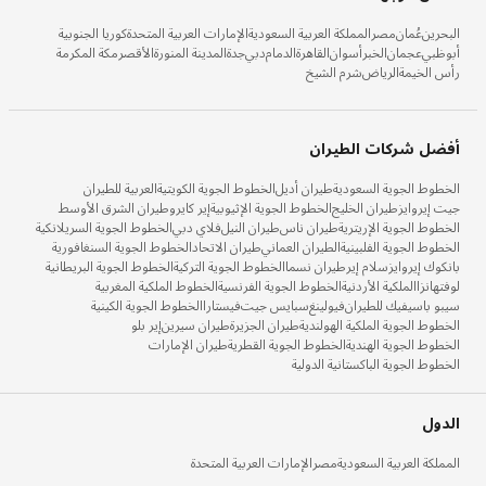
البحرين
عُمان
مصر
المملكة العربية السعودية
الإمارات العربية المتحدة
كوريا الجنوبية
أبوظبي
عجمان
الخبر
أسوان
القاهرة
الدمام
دبي
جدة
المدينة المنورة
الأقصر
مكة المكرمة
رأس الخيمة
الرياض
شرم الشيخ
أفضل شركات الطيران
الخطوط الجوية السعودية
طيران أديل
الخطوط الجوية الكويتية
العربية للطيران
جيت إيروايز
طيران الخليج
الخطوط الجوية الإثيوبية
إير كايرو
طيران الشرق الأوسط
الخطوط الجوية الإريترية
طيران ناس
طيران النيل
فلاي دبي
الخطوط الجوية السريلانكية
الخطوط الجوية الفلبينية
الطيران العماني
طيران الاتحاد
الخطوط الجوية السنغافورية
بانكوك إيروايز
سلام إير
طيران نسما
الخطوط الجوية التركية
الخطوط الجوية البريطانية
لوفتهانزا
الملكية الأردنية
الخطوط الجوية الفرنسية
الخطوط الملكية المغربية
سيبو باسيفيك للطيران
فيولينغ
سبايس جيت
فيستارا
الخطوط الجوية الكينية
الخطوط الجوية الملكية الهولندية
طيران الجزيرة
طيران سيرين
إير بلو
الخطوط الجوية الهندية
الخطوط الجوية القطرية
طيران الإمارات
الخطوط الجوية الباكستانية الدولية
الدول
المملكة العربية السعودية
مصر
الإمارات العربية المتحدة