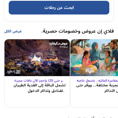
ابحث عن رحلات
فلاي إن عروض وخصومات حصرية.
عرض الكل
مغامرة المائية… بأسعار خاصة
وفّر حتى 25٪ واحجز الآن باقات مميزة
للسيكس فلاجز
جربة مختلفة… ووفّر حتى
تشمل الباقة إلى القدية الطيران
والفنادق وتذاكر الدخول
والمواصلات من وإلى القدية.