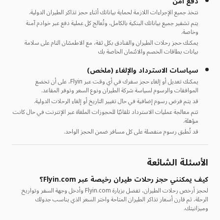
دفع آمن
نتخذ جميع الإجراءات اللازمة لحماية بياناتك أثناء حجز تذاكر الطيران الدولية.
يتم تشفير جميع بياناتك البنكية بالكامل، وتُعالج كل عملية دفع عبر خوادم آمنة
وخاصة.
يمكنك حجز رحلات الطيران والفنادق بكل ثقة، مع الاطمئنان التام على سلامة
بيانات بطاقات الخصم والائتمان الخاصة بك
سياسات الاسترداد والإلغاء (ملخص)
يمكنك تعديل أو إلغاء حجز سفرك في أي وقت عبر Flyin، على أن تخضع
الموافقات والرسوم لسياسة شركة الطيران ونوع السعر وتوفر المقاعد.
قد يتم فرض رسوم إضافية في حال تغيير التاريخ أو إلغاء الرحلات الدولية.
تتم معالجة عمليات الاسترداد تلقائيًا للحجوزات الملغاة عبر الإنترنت في حال كانت
مؤهلة.
قد تُطبق رسوم منفصلة على كل مسافر ضمن الحجز الواحد.
الأسئلة الشائعة
كيف يمكنني حجز رحلات طيران رخيصة عبر Flyin.com؟
لحجز أرخص رحلات الطيران، تفضل بزيارة Flyin.com وأدخل وجهة السفر وتواريخ
الرحلة، ثم قارن أسعار تذاكر الطيران المتاحة واختر السعر الذي يناسب جدولك
وميزانيتك.