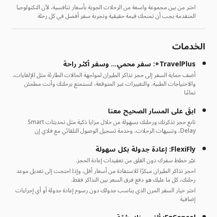
اختر من بين مجموعة واسعة من الرحلات الجوية بأسعار تنافسية، لأن التكنولوجيا
المتقدمة يجب أن تمنحك قيمة حقيقية وتجربة سفر أفضل في كل رحلة
الخدمات
TravelPlus+: سفر محمي… وسفر أكثر راحة
أضف حماية السفر إلى حجز تذاكر الطيران لمواجهة الحالات الطارئة مثل الإلغاءات،
والاحتياجات الطبية، والتغييرات غير المتوقعة، لتستمتع برحلتك وأنت مطمئن
تمامًا
ابقَ على المسار الصحيح معنا
تابع حجز تذكرتك ورحلتك بسهولة من خلال مزايا ذكية مثل تحديثات Smart
Delay، وتنبيهات الرحلات، وخدمة تسجيل الوصول التلقائي مع فلاي إن
FlexiFly: إعادة جدولة بكل سهولة
غيّر خطط سفرك دون القلق من تعقيدات إعادة الحجز.
احجز تذاكر الطيران مبكرًا للاستفادة من أسعار أقل، وإذا احتجت إلى تعديل موعد
رحلتك، كل ما عليك هو دفع فرق السعر بين التذاكر فقط.
اختر خيار السفر المرن الذي يناسب جدولك دون رسوم إعادة جدولة أو أي إجراءات
إضافية