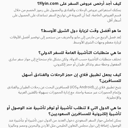
كيف أجد أرخص عروض السفر على Flyin.com؟
يمكنك استعراض عروض الرحلات والفنادق والحصول على رموز الخصم من خلال
قسم العروض الخاصة، كما أن المرونة في تواريخ السفر تساعدك على الحصول على
أسعار أقل.
ما هو أفضل وقت لزيارة دول الشرق الأوسط؟
يُعد فصل الربيع من مارس إلى مايو والخريف من سبتمبر إلى نوفمبر أفضل الأوقات
لزيارة معظم وجهات الشرق الأوسط.
ما هي متطلبات التأشيرة العامة للسفر الدولي؟
تختلف متطلبات التأشيرة حسب الدولة، ولكن بشكل عام ستحتاج إلى جواز سفر ساري
المفعول وخطة سفر وتذاكر طيران أو حجز إلكتروني.
كيف يجعل تطبيق فلاي إن حجز الرحلات والفنادق أسهل
للمسافرين؟
يتيح تطبيق فلاي إن (Android وiOS) للمسافرين البحث عن رحلات الطيران والفنادق
وإتمام الحجوزات عبر منصة واحدة، مع إدارة الحجوزات بسهولة باللغتين العربية
والإنجليزية.
ما هي الدول التي لا تتطلب تأشيرة أو توفر تأشيرة عند الوصول أو
تأشيرة إلكترونية للمسافرين السعوديين؟
يمكن لحاملي جواز السفر السعودي دخول العديد من الدول دون تأشيرة أو بتأشيرة عند
الوصول، إضافة إلى دول مجلس التعاون الخليجي مثل الأردن والبحرين ومصر وماليزيا