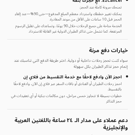
EzCancel: ألغِ حجزك بثقة
تمنحك مرونة كاملة عند الحجز.
يمكنك تغيير خططك واسترداد معظم المبلغ المدفوع—حتى 90%—عند إلغاء
الحجز قبل 10 ساعات على الأقل من موعد المغادرة.
الخدمة متاحة على جميع الرحلات خلال 90 يومًا، وتساعدك على تقليل الرسوم
المرتفعة، كما تشمل حتى تذاكر الطيران الدولية غير القابلة للاسترداد
خيارات دفع مرنة
سواء كنت تحجز رحلات داخلية أو دولية، اختر طريقة الدفع التي تناسبك عند
إتمام حجز تذاكر الطيران بكل سهولة
احجز الآن وادفع لاحقًا مع خدمة التقسيط من فلاي إن
احجز رحلات الطيران أو الفنادق أو باقات السفر عبر فلاي إن الآن، وادفع لاحقًا
بالتقسيط.
خطوات بسيطة لا تتجاوز خمس مراحل، دون مكالمات بنكية أو أي تعقيدات في
حجز التذاكر
دعم عملاء على مدار الـ ٢٤ ساعة باللغتين العربية
والإنجليزية