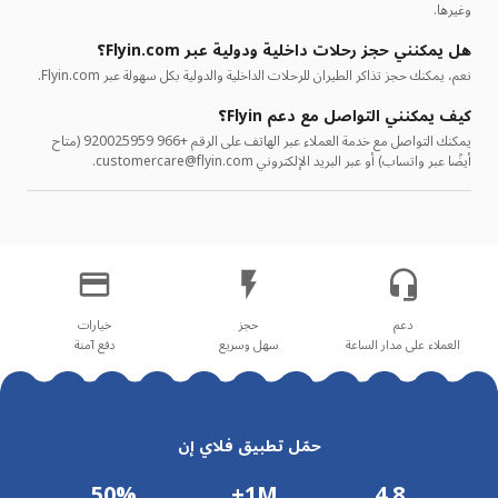
وغيرها.
هل يمكنني حجز رحلات داخلية ودولية عبر Flyin.com؟
نعم، يمكنك حجز تذاكر الطيران للرحلات الداخلية والدولية بكل سهولة عبر Flyin.com.
كيف يمكنني التواصل مع دعم Flyin؟
يمكنك التواصل مع خدمة العملاء عبر الهاتف على الرقم +966 920025959 (متاح
أيضًا عبر واتساب) أو عبر البريد الإلكتروني customercare@flyin.com.
العملاء على مدار الساعة
سهل وسريع
دفع آمنة
حمّل تطبيق فلاي إن
50%
1M+
4.8