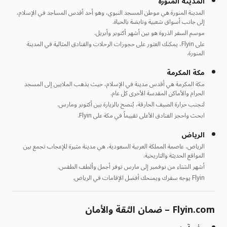
المدينة المنورة
المدينة المنورة هي موطن المسجد النبوي، وهو أحد أقدس المساجد في الإسلام،
إلى جانب أسواق شعبية ونابضة بالحياة.
موسم السفر الذروة هو بين أشهر أكتوبر وأبريل.
على Flyin، يمكنك العثور على حجوزات الرحلات والفنادق المثالية في المدينة
المنورة.
مكة المكرمة
مكة المكرمة هي أقدس مدينة في الإسلام، حيث يذهب الملايين إلى المسجد
الحرام والأماكن المقدسة الأخرى كل عام.
لتجنب حرارة الصيف الحارقة، يُنصح بالزيارة بين أكتوبر ومارس.
ابحث واحجز الفنادق الأعلى تقييماً في مكة على Flyin.
الرياض
الرياض، عاصمة المملكة العربية السعودية، هي مدينة مثيرة للإعجاب تجمع بين
المواقع الحديثة والتاريخية.
أشهر الشتاء من نوفمبر إلى مارس توفر أجمل وألطف الطقس.
Flyin يوجه سفرك ويمنحك أفضل الإقامات في الرياض.
Flyin.com – ضمان الثقة والأمان