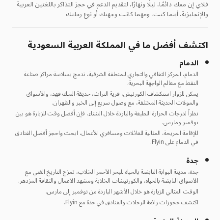
فلاي إن معك دائمًا، ليلًا ونهارًا، لتقديم الدعم في حجز التذاكر باللغتين العربية
والإنجليزية، أينما كنت، ومهما كانت وجهتك أو نوع رحلتك
اكتشف أفضل ما في المملكة العربية السعودية
الدمام
الدمام، المركز الثقافي والتجاري للمنطقة الشرقية، تدمج بسلاسة مراكز صناعة
النفط مع معالم الواجهة البحرية.
يمكن للزوار استكشاف الكورنيش، قرية التراث، حديقة الملك فهد، والأسواق
والمولات الحديثة المختلفة، مع وصول سريع إلى الخبر والظهران.
نظراً لدرجات الحرارة اللطيفة والباردة خلال الشتاء، فإن أفضل وقت للزيارة هو بين
نوفمبر ومارس.
للإقامة المريحة، المثالية للعائلات ومسافري الأعمال، ابحث واحجز أفضل الفنادق
في الدمام على Flyin.
جدة
جدة، مدينة البوابة النابضة بالحياة للبحر الأحمر الخلاب، تمزج التاريخ الغني مع
الأسواق النابضة بالحياة، والكورنيشات الخلابة ومشهد الأعمال والثقافة المزدهر.
الوقت المثالي للزيارة هو خلال الأشهر الباردة من نوفمبر إلى مارس.
اكتشف حجوزات رائعة للرحلات والفنادق في جدة مع Flyin.