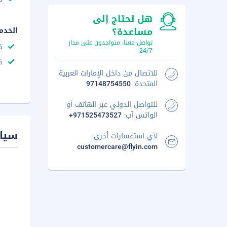
هل تحتاج إلى
مساعدة؟
الخدم
تواصل معنا، متواجدون على مدار
خ
24/7
خ
للاتصال من داخل الإمارات العربية
المتحدة:
97148754550
للتواصل الدولي عبر الهاتف أو
الواتس آب:
+971525473527
سيا
لأي استفسارات أخرى:
customercare@flyin.com