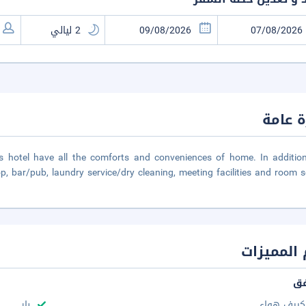
 عامة
 hotel have all the comforts and conveniences of home. In addition
p, bar/pub, laundry service/dry cleaning, meeting facilities and room se
المميزات
فق
كييف هواء
بار