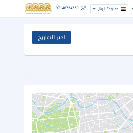
97148754550
|
ريال
English
اختر التواريخ