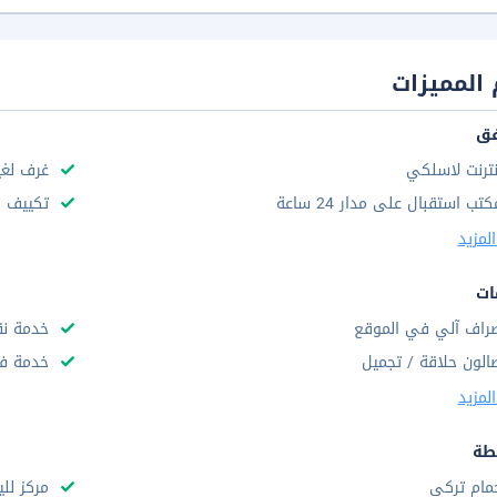
المميزات
فق
نترنت لاسلكي
غرف لغي
كتب استقبال على مدار 24 ساعة
تكييف ه
لمزيد
ات
راف آلي في الموقع
خدمة نق
الون حلاقة / تجميل
خدمة فط
لمزيد
طة
مام تركى
مركز للي