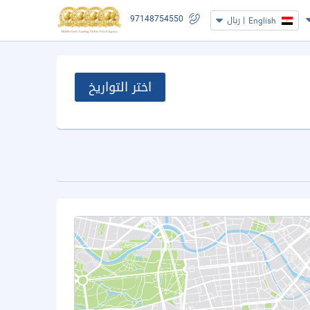
97148754550
|
ريال
English
اختر التواريخ