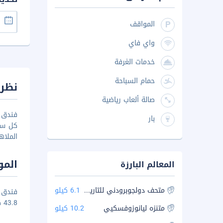
المواقف
واي فاي
خدمات الغرفة
حمام السباحة
نظرة
صالة ألعاب رياضية
بار
كل سبل
الملاه
المو
المعالم البارزة
متحف دولجوبرودني للتاريخ والفنون
6.1 كيلو
43.8 كم و محطة مترو ششوليكوفسكايا 43.9 كم.
متنزه ليانوزوفسكيي
10.2 كيلو