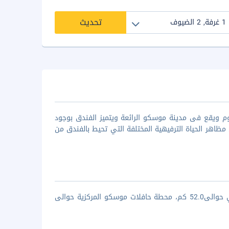
تحديث
اتون موسكو شيريمتيفو إيربورت يتميز بأنه من الفنادق ذو فئة ال4 نجوم ويقع فى مدينة موسكو الرائعة ويتميز الفندق بوجود
ن مظاهر الحياة الترفيهية المختلفة التي تحيط بالفندق من
فندق شيراتون موسكو شيريمتيفو إيربورت يقع بالقرب من مطار فنوكوفو الدولي حوالى52.0 كم، محطة حافلات موسكو المركزية حوالى