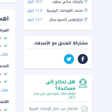
وايبارك سكي سلوب
10.3 كيلو
متحف الغواصات الروسية
11.0 كيلو
أهم 
كراوكوس إكسبو سنتر
14.7 كيلو
المرا
ا
مشاركة الفندق مع الأصدقاء
م
عرض ا
الخدم
ص
هل تحتاج إلى
ص
مساعدة؟
عرض ا
تواصل معنا، متواجدون على مدار
24/7
الأنش
للاتصال من داخل الإمارات العربية
ح