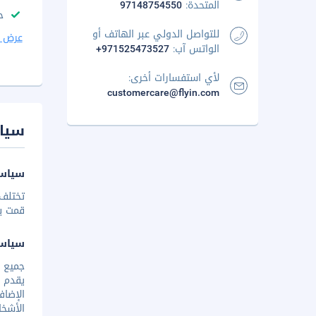
المتحدة:
97148754550
ح
للتواصل الدولي عبر الهاتف أو
عرض ا
الواتس آب:
+971525473527
لأي استفسارات أخرى:
customercare@flyin.com
سيا
سياسة
تختلف 
قمت بإخ
سياس
يقدم ا
الأشخا