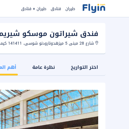
طيران
فنادق
طيران + فنادق
فندق شيراتون موسكو شيريمت
شارع 28 مبنى 5 ميزهدونارودنو شوسى، 141411 كيمكي، روسيا.
اختر التواريخ
نظرة عامة
أهم الم