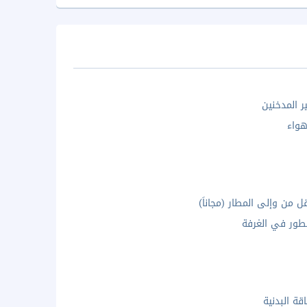
ر المدخنين
واء
ل من وإلى المطار (مجاناً)
ور في الغرفة
اقة البدنية