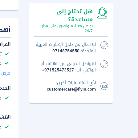
هل تحتاج إلى
مساعدة؟
تواصل معنا، متواجدون على مدار
أهم 
24/7
المرا
للاتصال من داخل الإمارات العربية
المتحدة:
97148754550
ت
م
للتواصل الدولي عبر الهاتف أو
الواتس آب:
+971525473527
عرض ا
لأي استفسارات أخرى:
الخدم
customercare@flyin.com
خ
الأنش
م