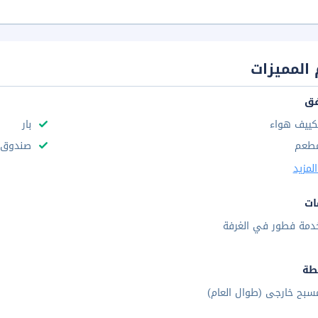
المميزات
فق
كييف هواء
بار
طعم
صندوق و
لمزيد
ات
دمة فطور في الغرفة
طة
سبح خارجى (طوال العام)