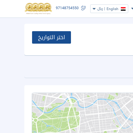
97148754550
|
ريال
English
اختر التواريخ