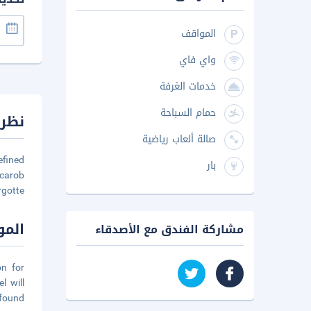
المواقف
واي فاي
خدمات الغرفة
حمام السباحة
نظرة
صالة ألعاب رياضية
efined
بار
 carob
rgotte
المو
مشاركة الفندق مع الأصدقاء
on for
l will
found.