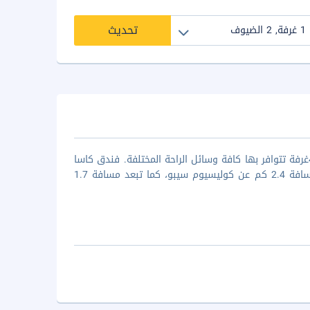
تحديث
فندق كاسا أميجو هو احد اماكن في مدينة سيبو فئة النجمتين، تضم المنشاة 46غرفة تتوافر بها كافة وسائل الراحة المختلفة. فندق كاسا
أميجو على مقربة من العديد من الاماكن الاثرية والسياحية حيث تبعد المنشأة مسافة 2.4 كم عن كوليسيوم سيبو، كما تبعد مسافة 1.7