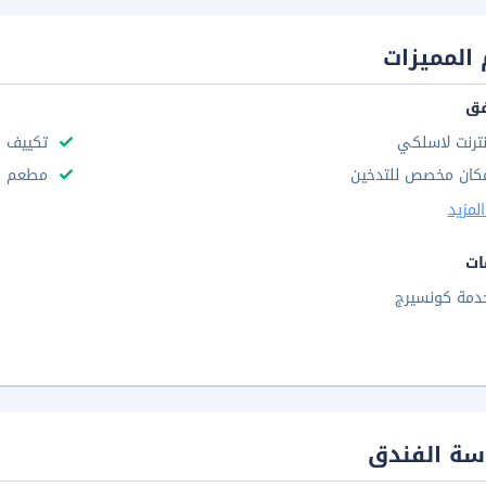
المميزات
فق
نترنت لاسلكي
تكييف ه
كان مخصص للتدخين
مطعم
لمزيد
ات
دمة كونسيرج
سة الفندق