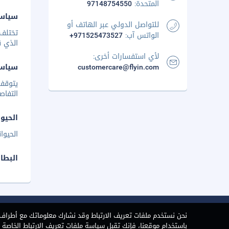
المتحدة:
97148754550
سياسة
للتواصل الدولي عبر الهاتف أو
تختلف 
الواتس آب:
+971525473527
الذي ق
لأي استفسارات أخرى:
customercare@flyin.com
سياس
يتوقف 
التفاص
الحيوا
الحيوا
البطا
نحن نستخدم ملفات تعريف الارتباط وقد نشارك معلوماتك مع أطراف ث
باستخدام موقعنا، فإنك تقبل سياسة ملفات تعريف الارتباط الخاصة بن