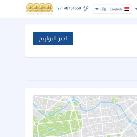
97148754550
|
ريال
English
اختر التواريخ