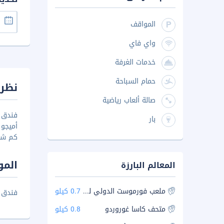
المواقف
واي فاي
خدمات الغرفة
حمام السباحة
نظرة
صالة ألعاب رياضية
بار
كم شا
المو
المعالم البارزة
ملعب فورموست الدولي للغولف
0.7 كيلو
فندق كاسا أم
متحف كاسا غوروردو
0.8 كيلو