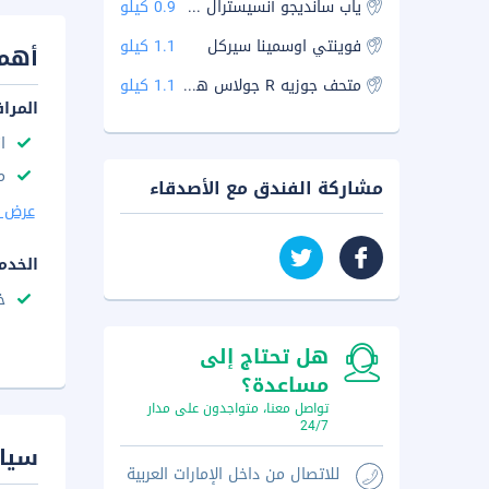
ياب سانديجو أنسيسترال هاوس
0.9 كيلو
فوينتي اوسمينا سيركل
1.1 كيلو
أهم 
متحف جوزيه R جولاس هالاد
1.1 كيلو
المرا
ا
م
مشاركة الفندق مع الأصدقاء
عرض ا
الخدم
خ
هل تحتاج إلى
مساعدة؟
تواصل معنا، متواجدون على مدار
24/7
سيا
للاتصال من داخل الإمارات العربية