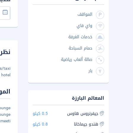
المواقف
واي فاي
خدمات الغرفة
حمام السباحة
نظرة
صالة ألعاب رياضية
s/taxi
بار
hotel.
المو
المعالم البارزة
lounge
جيفرنروس هاوس
0.5 كيلو
lounge
 meeti
هندو جيماخانا
0.8 كيلو