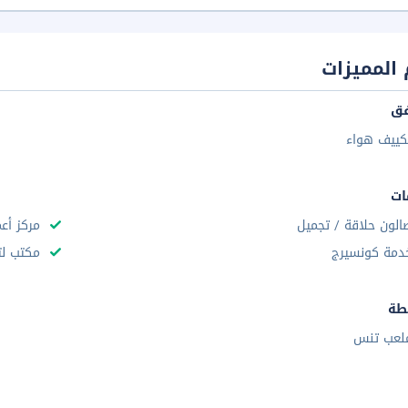
المميزات
فق
كييف هواء
ات
الون حلاقة / تجميل
مركز أع
دمة كونسيرج
مكتب لت
طة
لعب تنس