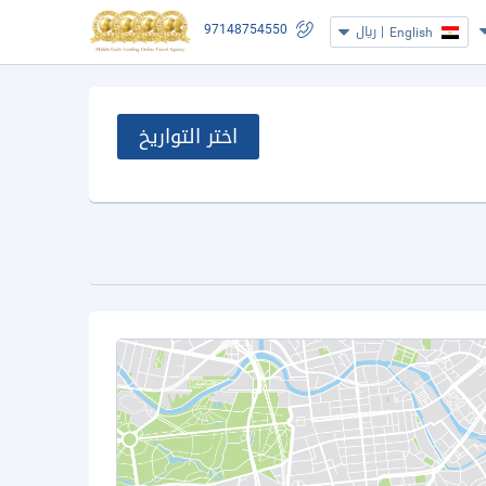
97148754550
|
ريال
English
اختر التواريخ