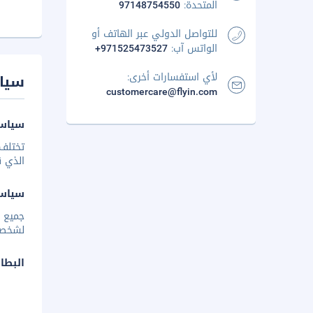
المتحدة:
97148754550
للتواصل الدولي عبر الهاتف أو
الواتس آب:
+971525473527
لأي استفسارات أخرى:
سيا
customercare@flyin.com
سياسة
تختلف 
الذي ق
سياس
جميع ا
لشخصين
البطا