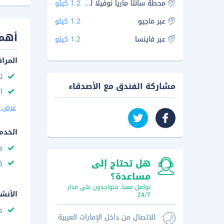
محطة سانتا ماريا نوفيلا للسكك الحديدية
1.2 كيلو
عبر ماجيو
1.2 كيلو
أهم 
عبر فاينسا
1.2 كيلو
المرا
ت
مشاركة الفندق مع الأصدقاء
ا
عرض ا
الخدم
م
هل تحتاج إلى
خ
مساعدة؟
تواصل معنا، متواجدون على مدار
الأنش
24/7
ح
للاتصال من داخل الإمارات العربية