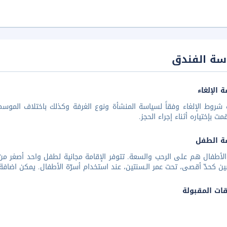
سة الفندق
 الإلغاء
شروط الإلغاء وفقاً لسياسة المنشأة ونوع الغرفة وكذلك باختلاف الموسم 
مت بإختياره أثناء إجراء الحجز.
ة الطفل
لأطفال هم على الرحب والسعة. تتوفر الإقامة مجانية لطفل واحد أصغر من س
 كحدّ أقصى، تحت عمر الـسنتين، عند استخدام أسرّة الأطفال. يمكن اضافة سري
قات المقبولة