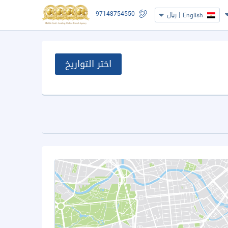
97148754550
|
ريال
English
اختر التواريخ