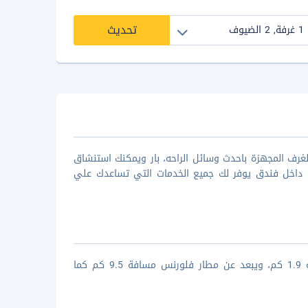
تحديث
عدد من الغرف المجهزة باحدث وسائل الراحه، بار ويمكنك استنشاق
ة داخل فندق يوفر لك جميع الخدمات التي تساعدك علي
فندق Il بويتا دانتي يبعد عن محطة سانتا ماريا نوفيلا للسكك الحديدية مسافة 1.9 كم، ويبعد عن مطار فلورنس مسافة 9.5 كم كما