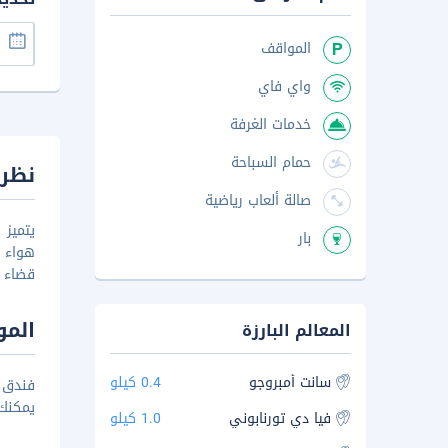
المواقف
واي فاي
خدمات الغرفة
حمام السباحة
نظرة
صالة ألعاب رياضية
بار
هواء 
قضاء ا
المو
المعالم البارزة
سانت أمبروجو
0.4 كيلو
يمكنك
فيا دي تورنابوني
1.0 كيلو