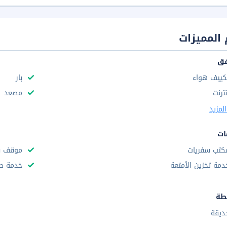
المميزات
فق
كييف هواء
بار
نترنت
مصعد
لمزيد
ات
كتب سفريات
موقف س
دمة تخزين الأمتعة
خدمة صف
طة
ديقة