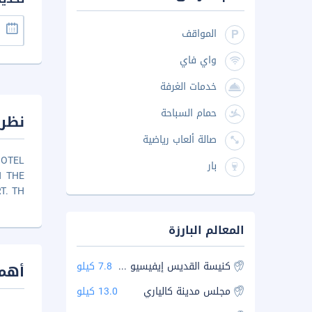
المواقف
واي فاي
خدمات الغرفة
حمام السباحة
عامة
صالة ألعاب رياضية
HOTEL
بار
N THE
T. TH
المعالم البارزة
7.8 كيلو
كنيسة القديس إيفيسيو غيورغينو
يزات
13.0 كيلو
مجلس مدينة كالياري