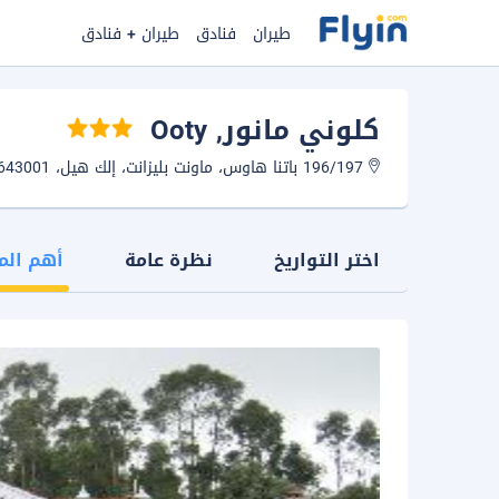
طيران
فنادق
طيران + فنادق
كلوني مانور
, Ooty
196/197 باتنا هاوس، ماونت بليزانت، إلك هيل، 643001، أوتي، الهند.
اختر التواريخ
نظرة عامة
أهم الم