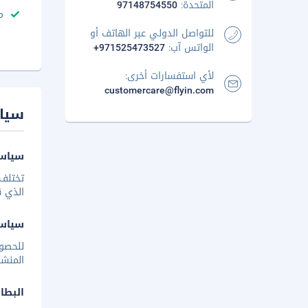
المتحدة:
97148754550
م
للتواصل الدولي عبر الهاتف أو
الواتس آب:
+971525473527
لأي استفسارات أخرى:
customercare@flyin.com
سيا
سياسة
تختلف 
الذي ق
سياس
للحصو
المنشأ
البطا