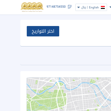
97148754550
|
ريال
English
اختر التواريخ