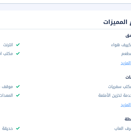
المميزات
فق
كييف هواء
انترنت
طعم
مكتب استقب
لمزيد
ات
كتب سفريات
موقف س
دمة تخزين الأمتعة
المعدات
لمزيد
طة
رف العاب
حديقة