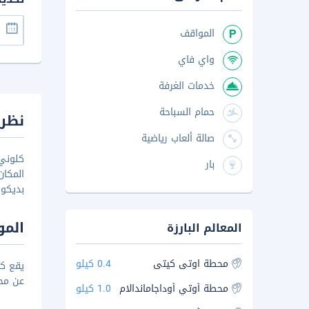
المواقف
واي فاي
خدمات الغرفة
حمام السباحة
نظرة
صالة ألعاب رياضية
كلوني 
بار
المكان
بديكو
المو
المعالم البارزة
محطة اوتى كيتى
0.4 كيلو
عن مح
محطة أوتي أوداجاماندالام
1.0 كيلو