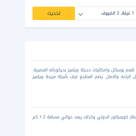
تحديث
ُمم بوسائل وامكانيات حديثة ويتميز بديكوراته العصرية،
لراحه والامان. يضم المنتجع غرف بأسِرّة مريحة ويتميز
يقع كلوني مانور في مدينة أوتي، ستجد انه يقع على بعد حوالي 93.9 كم عن مطار كويمباتور الدولي وكذلك يبعد حوالي مسافة 1.2 كم