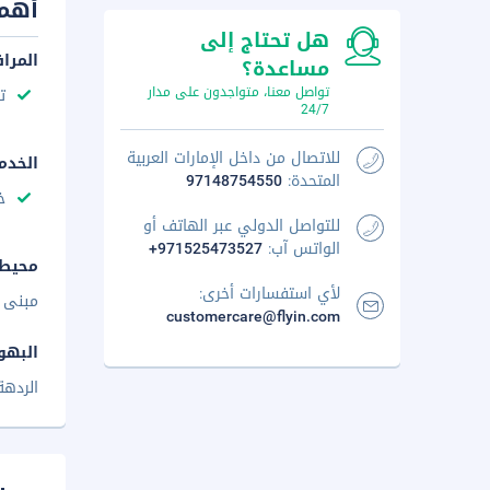
أهم 
هل تحتاج إلى
المرا
مساعدة؟
تواصل معنا، متواجدون على مدار
ت
24/7
للاتصال من داخل الإمارات العربية
الخدم
المتحدة:
97148754550
خ
للتواصل الدولي عبر الهاتف أو
الواتس آب:
+971525473527
محيط 
لأي استفسارات أخرى:
مبنى 
customercare@flyin.com
البهو
الردهة