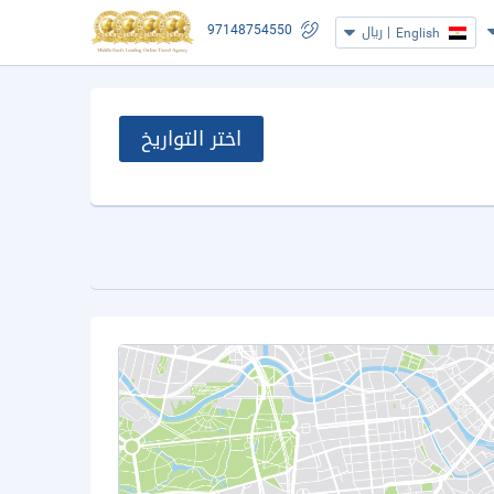
97148754550
|
ريال
English
اختر التواريخ