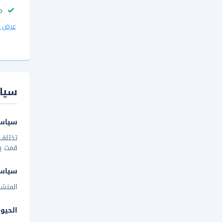
م
عرض ا
سيا
سياسة
تختلف 
قمت بإخ
سياس
المنشا
الحيوا