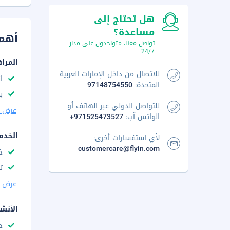
هل تحتاج إلى
مساعدة؟
أهم 
تواصل معنا، متواجدون على مدار
24/7
المرا
للاتصال من داخل الإمارات العربية
ا
المتحدة:
97148754550
با
للتواصل الدولي عبر الهاتف أو
عرض ا
الواتس آب:
+971525473527
الخدم
لأي استفسارات أخرى:
customercare@flyin.com
خ
ت
عرض ا
الأنش
ح