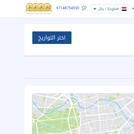
97148754550
|
ريال
English
اختر التواريخ