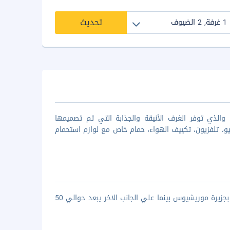
تحديث
لذي توفر الغرف الأنيقة والجذابة التي تم تصميمها
يو، تلفزيون، تكييف الهواء، حمام خاص مع لوازم استحمام
يتميز بيت الضيافه بالموقع المميز حيث يقع في غراند باي بقلب المنطقه السياحيه بجزيرة موريشيوس بينما علي الجانب الاخر يبعد حوالي 50