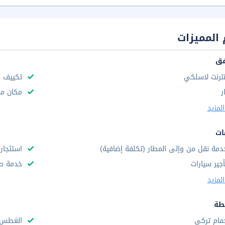
المميزات
فق
نترنت لاسلكي
تكييف ه
ر
مكان م
لمزيد
ات
دمة نقل من وإلى المطار (تكلفة إضافية)
استئجار 
أجير سيارات
خدمة صر
لمزيد
طة
مام تركى
الغطس